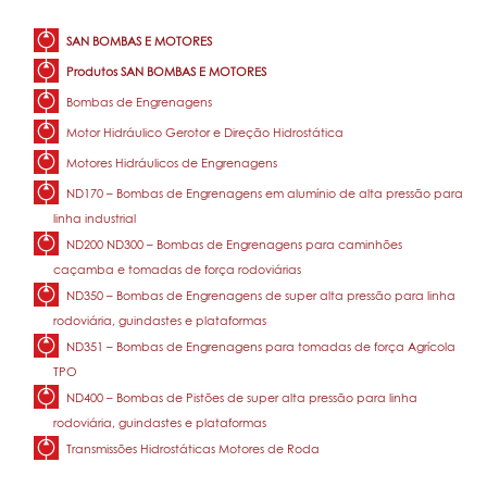
SAN BOMBAS E MOTORES
Produtos SAN BOMBAS E MOTORES
Bombas de Engrenagens
Motor Hidráulico Gerotor e Direção Hidrostática
Motores Hidráulicos de Engrenagens
ND170 – Bombas de Engrenagens em alumínio de alta pressão para
linha industrial
ND200 ND300 – Bombas de Engrenagens para caminhões
caçamba e tomadas de força rodoviárias
ND350 – Bombas de Engrenagens de super alta pressão para linha
rodoviária, guindastes e plataformas
ND351 – Bombas de Engrenagens para tomadas de força Agrícola
TPO
ND400 – Bombas de Pistões de super alta pressão para linha
rodoviária, guindastes e plataformas
Transmissões Hidrostáticas Motores de Roda